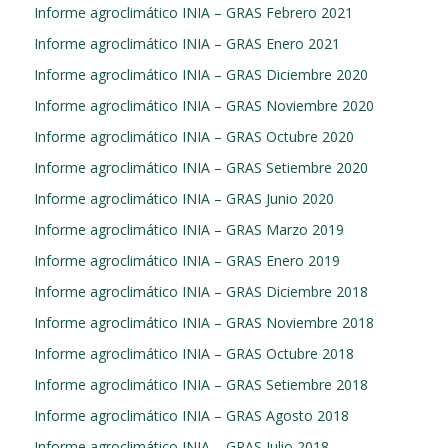
Informe agroclimático INIA – GRAS Febrero 2021
Informe agroclimático INIA – GRAS Enero 2021
Informe agroclimático INIA – GRAS Diciembre 2020
Informe agroclimático INIA – GRAS Noviembre 2020
Informe agroclimático INIA – GRAS Octubre 2020
Informe agroclimático INIA – GRAS Setiembre 2020
Informe agroclimático INIA – GRAS Junio 2020
Informe agroclimático INIA – GRAS Marzo 2019
Informe agroclimático INIA – GRAS Enero 2019
Informe agroclimático INIA – GRAS Diciembre 2018
Informe agroclimático INIA – GRAS Noviembre 2018
Informe agroclimático INIA – GRAS Octubre 2018
Informe agroclimático INIA – GRAS Setiembre 2018
Informe agroclimático INIA – GRAS Agosto 2018
Informe agroclimático INIA – GRAS Julio 2018