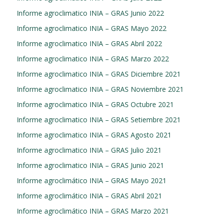
Informe agroclimatico INIA – GRAS Junio 2022
Informe agroclimatico INIA – GRAS Mayo 2022
Informe agroclimatico INIA – GRAS Abril 2022
Informe agroclimatico INIA – GRAS Marzo 2022
Informe agroclimatico INIA – GRAS Diciembre 2021
Informe agroclimatico INIA – GRAS Noviembre 2021
Informe agroclimatico INIA – GRAS Octubre 2021
Informe agroclimatico INIA – GRAS Setiembre 2021
Informe agroclimatico INIA – GRAS Agosto 2021
Informe agroclimatico INIA – GRAS Julio 2021
Informe agroclimatico INIA – GRAS Junio 2021
Informe agroclimático INIA – GRAS Mayo 2021
Informe agroclimático INIA – GRAS Abril 2021
Informe agroclimático INIA – GRAS Marzo 2021