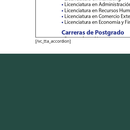
[/vc_tta_accordion]