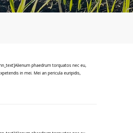
mn_text]Alienum phaedrum torquatos nec eu,
l expetendis in mei. Mei an pericula euripidis,