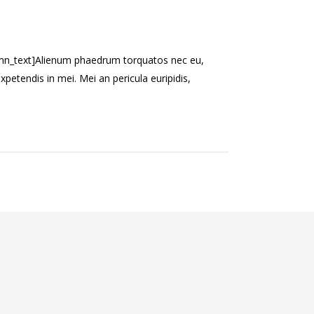
mn_text]Alienum phaedrum torquatos nec eu,
l expetendis in mei. Mei an pericula euripidis,