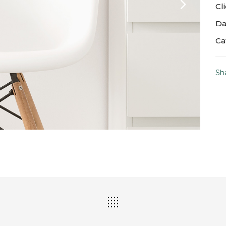
Cl
Da
Ca
Sh