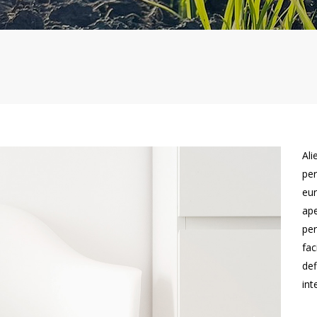
Ali
per
eur
ape
per
fac
def
int