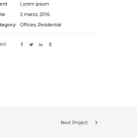
ient
Lorem ipsum
te
2 marzo, 2016
tegory
Offices, Residential
are:
Next Project