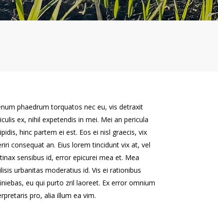
enum phaedrum torquatos nec eu, vis detraxit
iculis ex, nihil expetendis in mei. Mei an pericula
ipidis, hinc partem ei est. Eos ei nisl graecis, vix
riri consequat an. Eius lorem tincidunt vix at, vel
tinax sensibus id, error epicurei mea et. Mea
ilisis urbanitas moderatius id. Vis ei rationibus
iniebas, eu qui purto zril laoreet. Ex error omnium
erpretaris pro, alia illum ea vim.