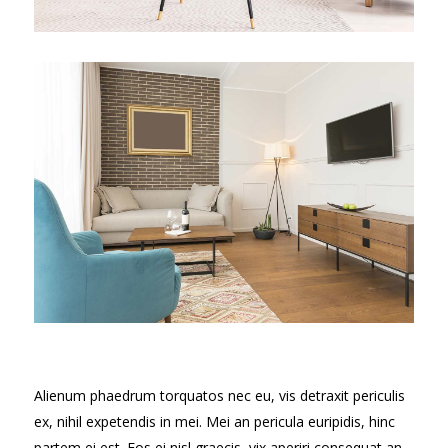
Alienum phaedrum torquatos nec eu, vis detraxit periculis
ex, nihil expetendis in mei. Mei an pericula euripidis, hinc
partem ei est. Eos ei nisl graecis, vix aperiri consequat an.