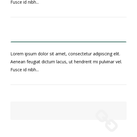
Fusce id nibh...
Reproductor
00:00
00:00
Lorem ipsum dolor sit amet, consectetur adipiscing elit.
de
Aenean feugiat dictum lacus, ut hendrerit mi pulvinar vel.
audio
Fusce id nibh...