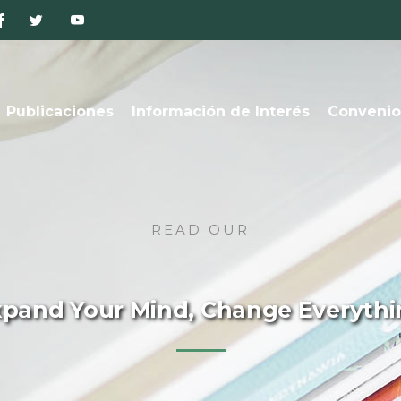
Publicaciones
Información de Interés
Convenio
READ OUR
xpand Your Mind, Change Everythi