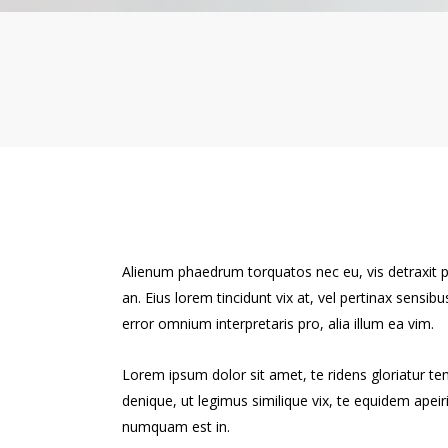
Alienum phaedrum torquatos nec eu, vis detraxit peri
an. Eius lorem tincidunt vix at, vel pertinax sensibu
error omnium interpretaris pro, alia illum ea vim.
Lorem ipsum dolor sit amet, te ridens gloriatur t
denique, ut legimus similique vix, te equidem apei
numquam est in.