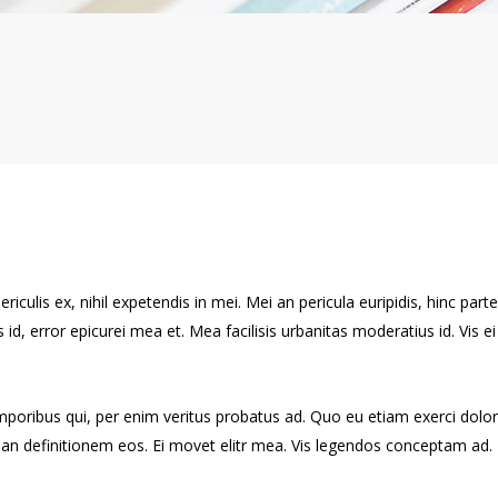
culis ex, nihil expetendis in mei. Mei an pericula euripidis, hinc partem
s id, error epicurei mea et. Mea facilisis urbanitas moderatius id. Vis ei
emporibus qui, per enim veritus probatus ad. Quo eu etiam exerci dolo
rian definitionem eos. Ei movet elitr mea. Vis legendos conceptam ad. 