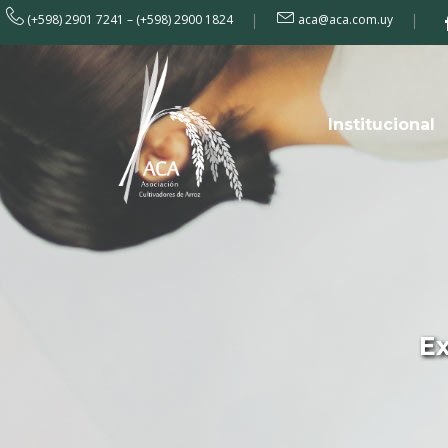
(+598) 2901 7241 – (+598) 2900 1824
aca@aca.com.uy
Institucional
E