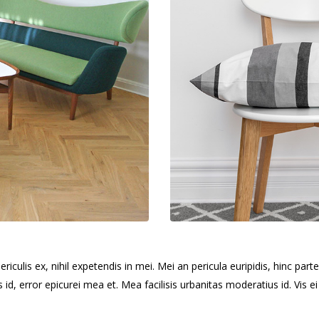
culis ex, nihil expetendis in mei. Mei an pericula euripidis, hinc partem
s id, error epicurei mea et. Mea facilisis urbanitas moderatius id. Vis ei