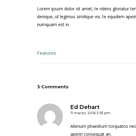
Lorem ipsum dolor sit amet, te ridens gloriatur t
denique, ut legimus similique vix, te equidem apei
numquam est in.
Features
3 Comments
Ed Dehart
11 marzo, 2016 3:55 pm
Alienum phaedrum torquatos nec eu, 
aperiri consequat an.