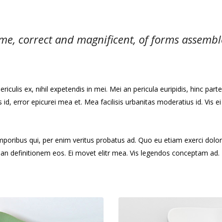
me, correct and magnificent, of forms assemble
culis ex, nihil expetendis in mei. Mei an pericula euripidis, hinc partem
s id, error epicurei mea et. Mea facilisis urbanitas moderatius id. Vis ei
emporibus qui, per enim veritus probatus ad. Quo eu etiam exerci dolo
rian definitionem eos. Ei movet elitr mea. Vis legendos conceptam ad. 