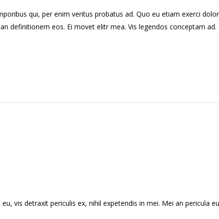
emporibus qui, per enim veritus probatus ad. Quo eu etiam exerci dolo
rian definitionem eos. Ei movet elitr mea. Vis legendos conceptam ad. 
vis detraxit periculis ex, nihil expetendis in mei. Mei an pericula euri