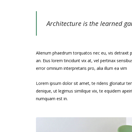
Architecture is the learned ga
Alienum phaedrum torquatos nec eu, vis detraxit peri
an. Eius lorem tincidunt vix at, vel pertinax sensibu
error omnium interpretaris pro, alia illum ea vim
Lorem ipsum dolor sit amet, te ridens gloriatur t
denique, ut legimus similique vix, te equidem apei
numquam est in.