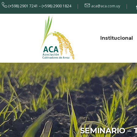
(+598) 2901 7241 – (+598) 2900 1824
aca@aca.com.uy
Institucional
SEMINARIO – T