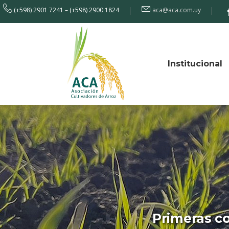
(+598) 2901 7241 – (+598) 2900 1824
aca@aca.com.uy
Institucional
Primeras c