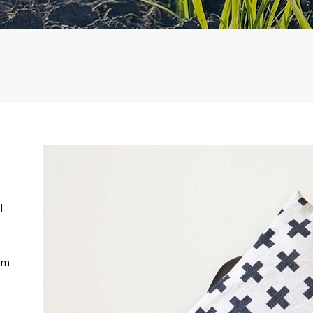
l
ium