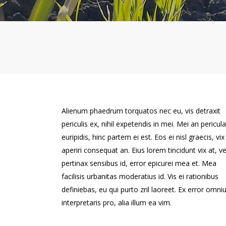
Alienum phaedrum torquatos nec eu, vis detraxit
periculis ex, nihil expetendis in mei. Mei an pericula
euripidis, hinc partem ei est. Eos ei nisl graecis, vix
aperiri consequat an. Eius lorem tincidunt vix at, ve
pertinax sensibus id, error epicurei mea et. Mea
facilisis urbanitas moderatius id. Vis ei rationibus
definiebas, eu qui purto zril laoreet. Ex error omn
interpretaris pro, alia illum ea vim.