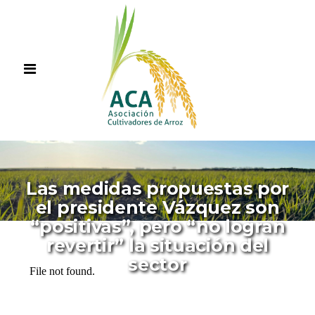
Las medidas propuestas por
el presidente Vázquez son
“positivas”, pero “no logran
revertir” la situación del
sector