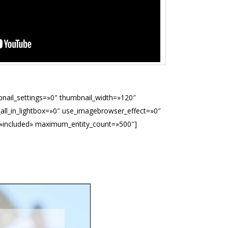
bnail_settings=»0″ thumbnail_width=»120″
ll_in_lightbox=»0″ use_imagebrowser_effect=»0″
s=»included» maximum_entity_count=»500″]