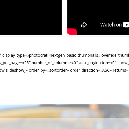
″ display_type=»photocrati-nextgen_basic_thumbnails» override_thum
s_per_page=»25″ number_of_columns=»0″ ajax_pagination=»0″ show_a
how slideshow]» order_by=»sortorder» order_direction=»ASC» return