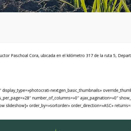
oductor Paschoal Cora, ubicada en el kilómetro 317 de la ruta 5, Dep
″ display_type=»photocrati-nextgen_basic_thumbnails» override_thum
s_per_page=»28″ number_of_columns=»0″ ajax_pagination=»0″ show_a
how slideshow]» order_by=»sortorder» order_direction=»ASC» return