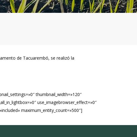
artamento de Tacuarembó, se realizó la
bnail_settings=»0″ thumbnail_width=»120″
ll_in_lightbox=»0″ use_imagebrowser_effect=»0″
s=»included» maximum_entity_count=»500″]