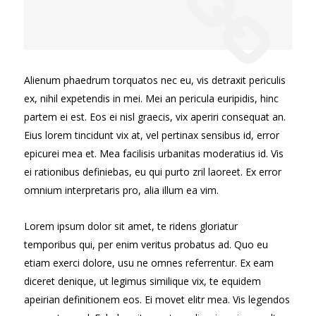
Alienum phaedrum torquatos nec eu, vis detraxit periculis
ex, nihil expetendis in mei. Mei an pericula euripidis, hinc
partem ei est. Eos ei nisl graecis, vix aperiri consequat an.
Eius lorem tincidunt vix at, vel pertinax sensibus id, error
epicurei mea et. Mea facilisis urbanitas moderatius id. Vis
ei rationibus definiebas, eu qui purto zril laoreet. Ex error
omnium interpretaris pro, alia illum ea vim.
Lorem ipsum dolor sit amet, te ridens gloriatur
temporibus qui, per enim veritus probatus ad. Quo eu
etiam exerci dolore, usu ne omnes referrentur. Ex eam
diceret denique, ut legimus similique vix, te equidem
apeirian definitionem eos. Ei movet elitr mea. Vis legendos