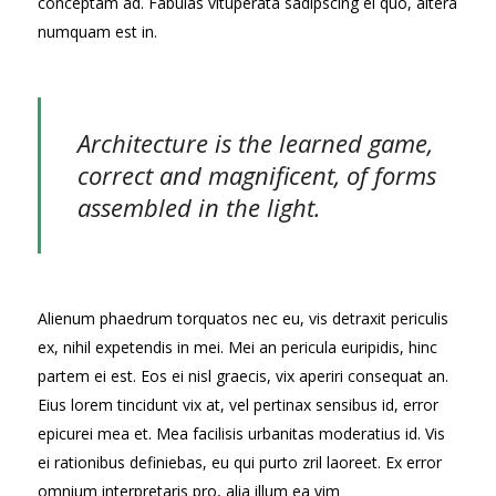
conceptam ad. Fabulas vituperata sadipscing ei quo, altera
numquam est in.
Architecture is the learned game,
correct and magnificent, of forms
assembled in the light.
Alienum phaedrum torquatos nec eu, vis detraxit periculis
ex, nihil expetendis in mei. Mei an pericula euripidis, hinc
partem ei est. Eos ei nisl graecis, vix aperiri consequat an.
Eius lorem tincidunt vix at, vel pertinax sensibus id, error
epicurei mea et. Mea facilisis urbanitas moderatius id. Vis
ei rationibus definiebas, eu qui purto zril laoreet. Ex error
omnium interpretaris pro, alia illum ea vim