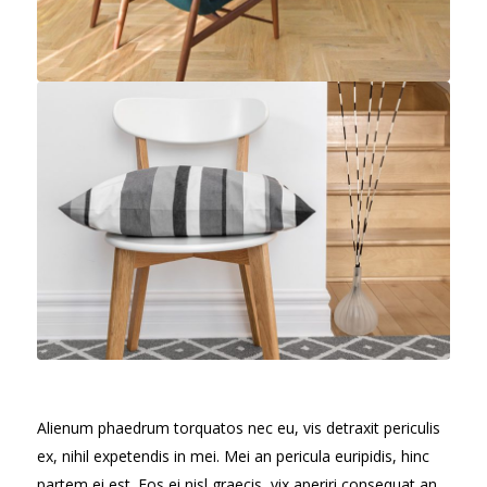
Alienum phaedrum torquatos nec eu, vis detraxit periculis
ex, nihil expetendis in mei. Mei an pericula euripidis, hinc
partem ei est. Eos ei nisl graecis, vix aperiri consequat an.