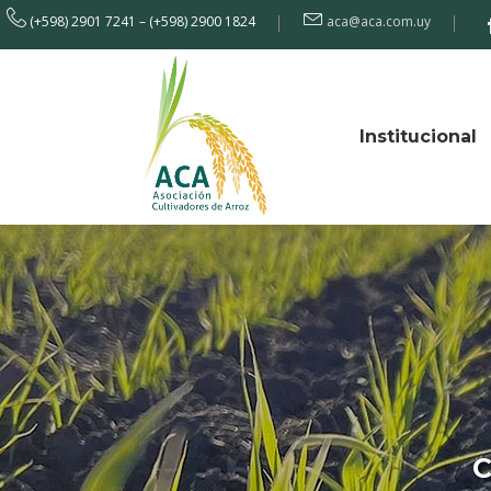
(+598) 2901 7241 – (+598) 2900 1824
aca@aca.com.uy
Institucional
C