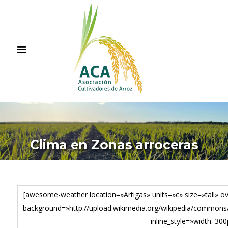
Clima en Zonas arroceras
[awesome-weather location=»Artigas» units=»c» size=»tall» ov
background=»http://upload.wikimedia.org/wikipedia/common
inline_style=»width: 300px