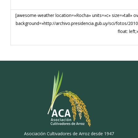
[awesome-weather location=»Rocha» units=»c» size=»tall» ov
background=»http://archivo.presidencia.gub.uy/sci/fotos/201
float: left;
Asociación Cultivadores de Arroz desde 1947