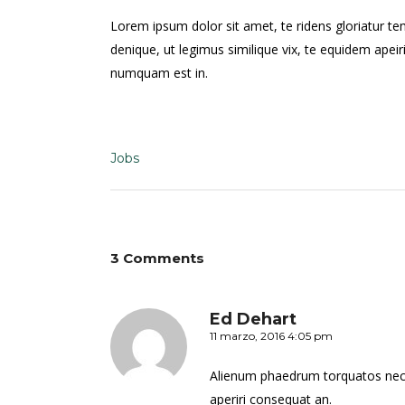
Lorem ipsum dolor sit amet, te ridens gloriatur t
denique, ut legimus similique vix, te equidem apei
numquam est in.
Jobs
3 Comments
Ed Dehart
11 marzo, 2016 4:05 pm
Alienum phaedrum torquatos nec eu, 
aperiri consequat an.