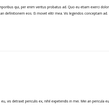
emporibus qui, per enim veritus probatus ad. Quo eu etiam exerci dolo
rian definitionem eos. Ei movet elitr mea. Vis legendos conceptam ad. 
vis detraxit periculis ex, nihil expetendis in mei. Mei an pericula euri