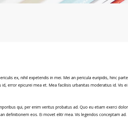
culis ex, nihil expetendis in mei. Mei an pericula euripidis, hinc partem
s id, error epicurei mea et. Mea facilisis urbanitas moderatius id. Vis ei
emporibus qui, per enim veritus probatus ad. Quo eu etiam exerci dolo
rian definitionem eos. Ei movet elitr mea. Vis legendos conceptam ad. 