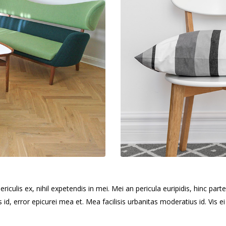
culis ex, nihil expetendis in mei. Mei an pericula euripidis, hinc partem
s id, error epicurei mea et. Mea facilisis urbanitas moderatius id. Vis ei