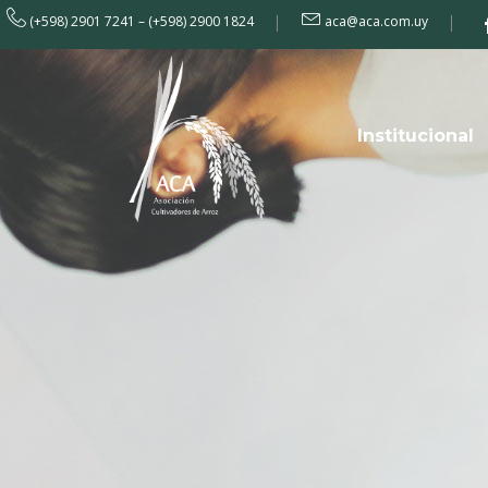
(+598) 2901 7241 – (+598) 2900 1824
aca@aca.com.uy
Institucional