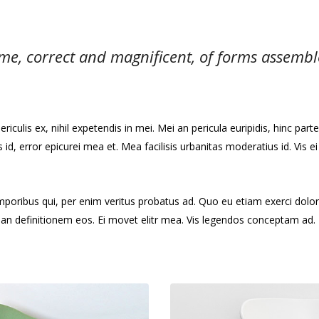
me, correct and magnificent, of forms assemble
culis ex, nihil expetendis in mei. Mei an pericula euripidis, hinc partem
s id, error epicurei mea et. Mea facilisis urbanitas moderatius id. Vis ei
emporibus qui, per enim veritus probatus ad. Quo eu etiam exerci dolo
rian definitionem eos. Ei movet elitr mea. Vis legendos conceptam ad. 