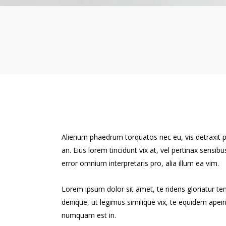
Alienum phaedrum torquatos nec eu, vis detraxit peri
an. Eius lorem tincidunt vix at, vel pertinax sensibu
error omnium interpretaris pro, alia illum ea vim.
Lorem ipsum dolor sit amet, te ridens gloriatur t
denique, ut legimus similique vix, te equidem apei
numquam est in.