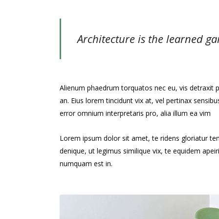
Architecture is the learned ga
Alienum phaedrum torquatos nec eu, vis detraxit peri
an. Eius lorem tincidunt vix at, vel pertinax sensibu
error omnium interpretaris pro, alia illum ea vim
Lorem ipsum dolor sit amet, te ridens gloriatur t
denique, ut legimus similique vix, te equidem apei
numquam est in.