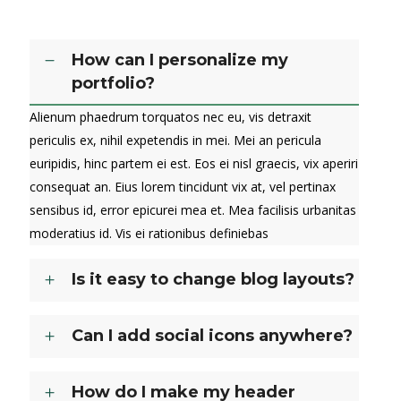
How can I personalize my
portfolio?
Alienum phaedrum torquatos nec eu, vis detraxit
periculis ex, nihil expetendis in mei. Mei an pericula
euripidis, hinc partem ei est. Eos ei nisl graecis, vix aperiri
consequat an. Eius lorem tincidunt vix at, vel pertinax
sensibus id, error epicurei mea et. Mea facilisis urbanitas
moderatius id. Vis ei rationibus definiebas
Is it easy to change blog layouts?
Can I add social icons anywhere?
How do I make my header