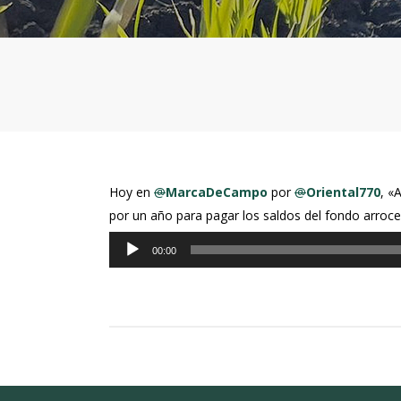
Hoy en
@
MarcaDeCampo
por
@
Oriental770
, «
por un año para pagar los saldos del fondo arroce
Reproductor
00:00
de
audio