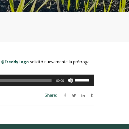
e
@
FreddyLago
solicitó nuevamente la prórroga
Utiliza
00:00
las
teclas
Share:
de
flecha
arriba/abajo
para